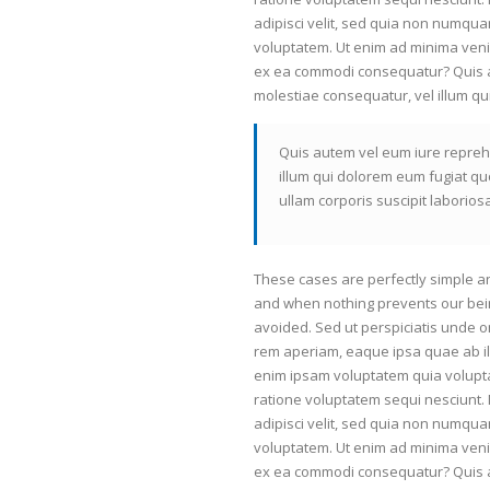
adipisci velit, sed quia non numqu
voluptatem. Ut enim ad minima venia
ex ea commodi consequatur? Quis au
molestiae consequatur, vel illum qu
Quis autem vel eum iure reprehe
illum qui dolorem eum fugiat qu
ullam corporis suscipit laborio
These cases are perfectly simple an
and when nothing prevents our bein
avoided. Sed ut perspiciatis unde 
rem aperiam, eaque ipsa quae ab ill
enim ipsam voluptatem quia volupta
ratione voluptatem sequi nesciunt.
adipisci velit, sed quia non numqu
voluptatem. Ut enim ad minima venia
ex ea commodi consequatur? Quis au