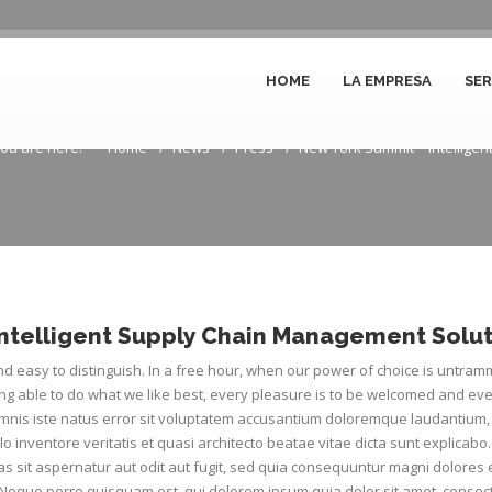
HOME
LA EMPRESA
SER
 Intelligent Supply Chain Ma
ou are here:
Home
News
Press
New York Summit – Intelligent.
ntelligent Supply Chain Management Solut
d easy to distinguish. In a free hour, when our power of choice is untram
g able to do what we like best, every pleasure is to be welcomed and eve
omnis iste natus error sit voluptatem accusantium doloremque laudantium,
o inventore veritatis et quasi architecto beatae vitae dicta sunt explicab
s sit aspernatur aut odit aut fugit, sed quia consequuntur magni dolores 
 Neque porro quisquam est, qui dolorem ipsum quia dolor sit amet, consect