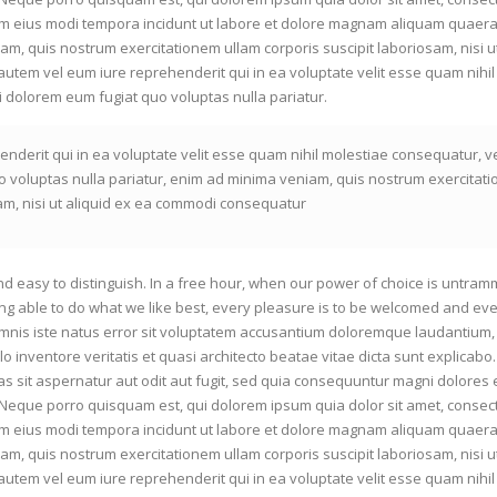
am eius modi tempora incidunt ut labore et dolore magnam aliquam quaera
m, quis nostrum exercitationem ullam corporis suscipit laboriosam, nisi ut
tem vel eum iure reprehenderit qui in ea voluptate velit esse quam nihil
i dolorem eum fugiat quo voluptas nulla pariatur.
nderit qui in ea voluptate velit esse quam nihil molestiae consequatur, v
o voluptas nulla pariatur, enim ad minima veniam, quis nostrum exercitat
sam, nisi ut aliquid ex ea commodi consequatur
d easy to distinguish. In a free hour, when our power of choice is untram
g able to do what we like best, every pleasure is to be welcomed and eve
omnis iste natus error sit voluptatem accusantium doloremque laudantium,
o inventore veritatis et quasi architecto beatae vitae dicta sunt explicab
s sit aspernatur aut odit aut fugit, sed quia consequuntur magni dolores 
 Neque porro quisquam est, qui dolorem ipsum quia dolor sit amet, consect
am eius modi tempora incidunt ut labore et dolore magnam aliquam quaera
m, quis nostrum exercitationem ullam corporis suscipit laboriosam, nisi ut
tem vel eum iure reprehenderit qui in ea voluptate velit esse quam nihil