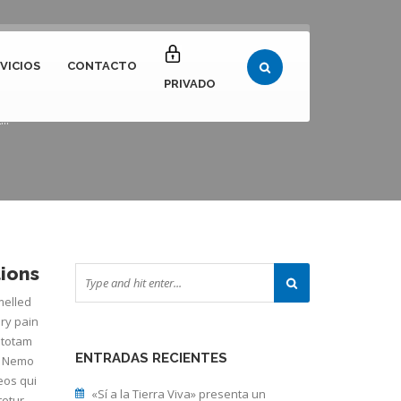
VICIOS
CONTACTO
nagement Solutions
PRIVADO
..
ions
melled
ry pain
 totam
ENTRADAS RECIENTES
o. Nemo
eos qui
«Sí a la Tierra Viva» presenta un
etur,