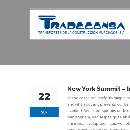
New York Summit –
Y
New York Summit – I
22
These cases are perfectly simple an
and when nothing prevents our bein
avoided. Sed ut perspiciatis unde 
SEP
rem aperiam, eaque ipsa quae ab ill
enim ipsam voluptatem quia volupta
ratione voluptatem sequi nesciunt.