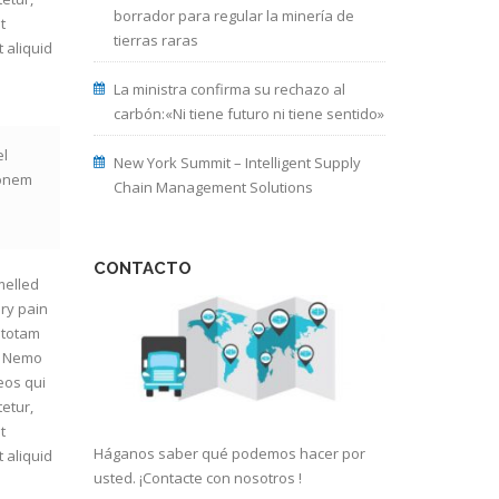
borrador para regular la minería de
t
tierras raras
 aliquid
La ministra confirma su rechazo al
carbón:«Ni tiene futuro ni tiene sentido»
el
New York Summit – Intelligent Supply
ionem
Chain Management Solutions
CONTACTO
melled
ry pain
 totam
o. Nemo
eos qui
etur,
t
Háganos saber qué podemos hacer por
 aliquid
usted. ¡Contacte con nosotros !