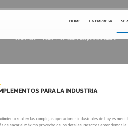
HOME
LA EMPRESA
SER
omplementos para la industr
You are here:
Home
Complementos para la industria
PLEMENTOS PARA LA INDUSTRIA
dimiento real en las complejas operaciones industriales de hoy es medi
és de sacar el máximo provecho de los detalles. Nosotros entendemos la