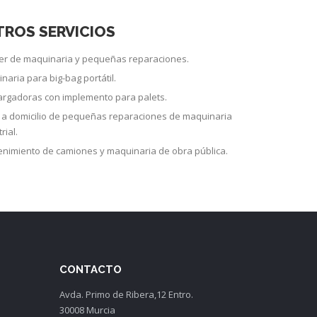
TROS SERVICIOS
ler de maquinaria y pequeñas reparaciones.
naria para big-bag portátil.
argadoras con implemento para palets.
r a domicilio de pequeñas reparaciones de maquinaria
rial.
nimiento de camiones y maquinaria de obra pública.
CONTACTO
Avda. Primo de Ribera,12 Entro.
30008 Murcia