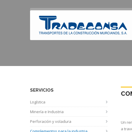
C
SERVICIOS
COM
Logística
Minería e Industria
Perforación y voladura
Un ren
a trav
Complementos para la industria