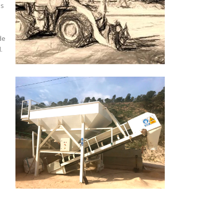
os
de
.