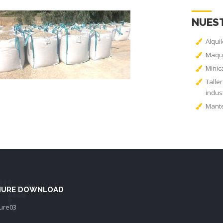
NUES
Alqui
Maqui
Minic
Talle
indust
Mante
URE DOWNLOAD