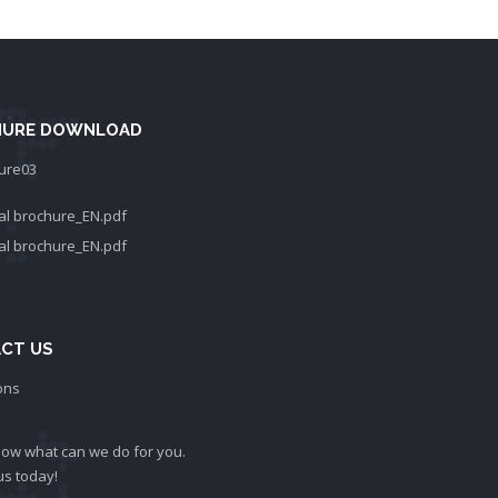
URE DOWNLOAD
l brochure_EN.pdf
l brochure_EN.pdf
CT US
now what can we do for you.
us today!